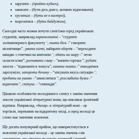
зарулити –
(прийти кудись),
зависати – (бути десь довго, активно відпочивати).
грузиться –
(бути не в настрої),
морозитися –
(бути байдужим),
Сьогодні часто можна почути сленгізми серед українських
студентів, наприклад
парнокопитні
– “студенти
зооінженерного факультету ‘;
гнати біса
-” говорити
нісенітницю” ;
рвати кігті
, набирати обертів – “переходити
швидко з генетики на анатомію ‘;
здати на шару
-” легко
скласти іспит”;
розчавити сливу
– “випити горілки “; рубати
хвости – “відмовити в чомусь”;
ганяти понти
-” поводитися
зарозуміло;
запороти бочину
– “зіпсувати якусь ситуацію ‘;
пробити на ушняк
–”замислитися “;
розслабити булки
-”
відпочити “,
стіпуха
– “стипендія”.
Цікавою особливістю молодіжного сленгу є заміна значення
лексем української літературної мови, що викликає іронічний
відтінок. Наприклад, «
базар»
в літературній мові – це
торгівля, переважно на відкритому місці, а серед молоді це
слово має значення
мовлення
.
Ще досить популярний прийом, що використовується в
мовленні української молоді – це заміна значень слів
семантично, що створює не зовсім доречний і точний