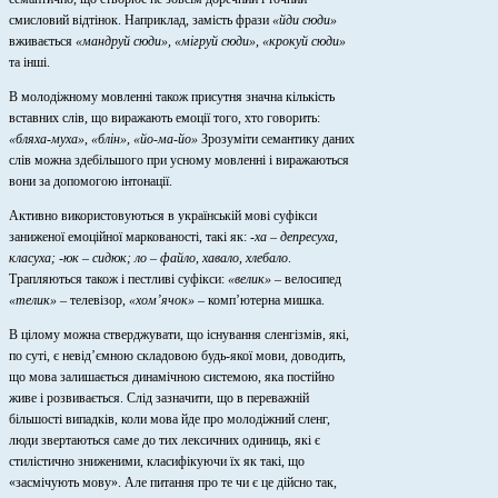
смисловий відтінок. Наприклад, замість фрази
«йди сюди»
вживається
«мандруй сюди»,
«мігруй сюди»,
«крокуй сюди»
та інші.
В молодіжному мовленні також присутня значна кількість
вставних слів, що виражають емоції того, хто говорить:
«бляха-муха», «блін», «йо-ма-йо»
Зрозуміти семантику даних
слів можна здебільшого при усному мовленні і виражаються
вони за допомогою інтонації.
Активно використовуються в українській мові суфікси
заниженої емоційної маркованості, такі як:
-ха
–
депресуха,
класуха; -юк – сидюк; ло – файло, хавало, хлебало
.
Трапляються також і пестливі суфікси:
«велик»
–
велосипед
«телик»
–
телевізор,
«хом’ячок» –
комп’ютерна мишка.
В цілому можна стверджувати, що існування сленгізмів, які,
по суті, є невід’ємною складовою будь-якої мови, доводить,
що мова залишається динамічною системою, яка постійно
живе і розвивається. Слід зазначити, що в переважній
більшості випадків, коли мова йде про молодіжний сленг,
люди звертаються саме до тих лексичних одиниць, які є
стилістично зниженими, класифікуючи їх як такі, що
«засмічують мову». Але питання про те чи є це дійсно так,