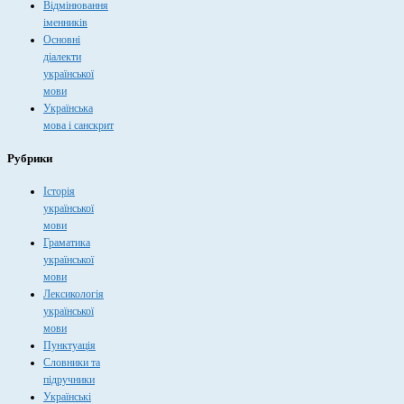
Відмінювання
іменників
Основні
діалекти
української
мови
Українська
мова і санскрит
Рубрики
Історія
української
мови
Граматика
української
мови
Лексикологія
української
мови
Пунктуація
Словники та
підручники
Українські