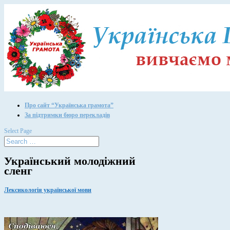
Про сайт “Українська грамота”
За підтримки бюро перекладів
Select Page
Український молодіжний
сленг
Лексикологія української мови