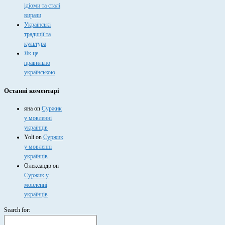
ідіоми та сталі
вирази
Українські
традиції та
культура
Як це
правильно
українською
Останні коментарі
яна
on
Суржик
у мовленні
українців
Yoli
on
Суржик
у мовленні
українців
Олександр
on
Суржик у
мовленні
українців
Search for: