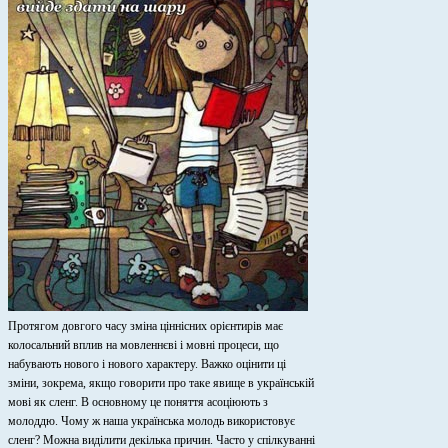
Протягом довгого часу зміна ціннісних орієнтирів має
колосальний вплив на мовленнєві і мовні процеси,
що
набувають нового і нового характеру. Важко оцінити ці
зміни, зокрема, якщо говорити про таке явище в українській
мові як сленг. В основному це поняття асоціюють з
молоддю. Чому ж наша українська молодь використовує
сленг? Можна виділити декілька причин. Часто у спілкуванні