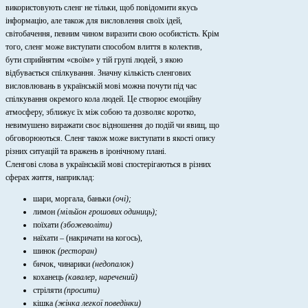
використовують сленг не тільки, щоб повідомити якусь
інформацію, але також для висловлення своїх ідей,
світобачення, певним чином виразити свою особистість. Крім
того, сленг може виступати способом влиття в колектив,
бути сприйнятим «своїм» у тій групі людей, з якою
відбувається спілкування. Значну кількість сленгових
висловлювань в українській мові можна почути під час
спілкування окремого кола людей. Це створює емоційну
атмосферу, зближує їх між собою та дозволяє коротко,
невимушено виражати своє відношення до подій чи явищ, що
обговорюються. Сленг також може виступати в якості опису
різних ситуацій та вражень в іронічному плані.
Сленгові слова в українській мові спостерігаються в різних
сферах життя, наприклад:
шари, моргала, баньки
(очі)
;
лимон
(мільйон грошових одиниць);
поїхати
(збожеволіти)
наїхати – (накричати на когось),
шинок
(ресторан)
бичок, чинарики
(недопалок)
коханець
(кавалер, наречений)
стріляти
(просити)
кішка
(жінка легкої поведінки)